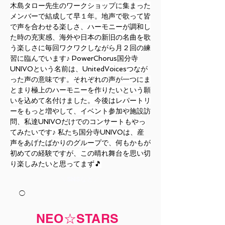
木島タロー先生のワークショップに集まった
メンバーで結成して早１年。地声で歌って皆
で声を合わせる楽しさ、ハーモニーが調和し
た時の充実感、海外や日本の新旧の名曲を歌
う楽しさに毎回ワクワクしながら月２回の練
習に臨んでいます♪ PowerChorus国分寺
UNIVOという名前は、UnitedVoicesつなが
った声の意味です。それぞれの声が一つにま
とまり極上のハーモニーを作りたいという願
いを込めて名付けました。今後はレパートリ
ーをもっと増やして、イベント参加や施設訪
問、私達UNIVOだけでのコンサートもやっ
てみたいです♪ 私たち国分寺UNIVOは、産
声をあげたばかりのグループで、何もかもが
初めての経験ですが、この晴れ舞台を思い切
り楽しみたいと思ってまず🎵
​＼SNSなど／
◯
NEO☆STARS