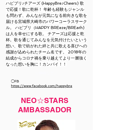
ハピブリ♪チアーズ (HappyBre♪Cheers) 歌
で応援！歌に乾杯！ 年齢も経験もジャンル
も問わず、みんなが元気になる前向きな歌を
届ける宮城県大崎市のパワーコーラスサーク
ル。 ハピブリ（HAPPY BREeze/BREath)
は人を幸せにする歌。 チアーズは応援と乾
杯。歌を通じてみんなを元気付けたいという
想い、歌で紡がれた絆と共に歌える喜びへの
感謝が込められたチーム名です。 2018年の
結成からコロナ禍を乗り越えてより一層強く
なった想いを胸に！カンパイ！！
​＼SNSなど／
◯FB
https://www.facebook.com/happybre
NEO☆STARS
AMBASSADOR